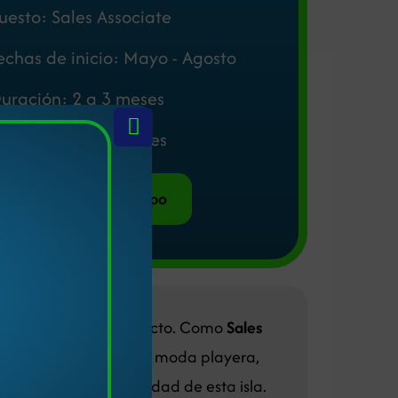
uesto: Sales Associate
echas de inicio: Mayo - Agosto
uración: 2 a 3 meses
xclusivo para mujeres
Adquiere tu cupo
gia
es el destino perfecto. Como
Sales
 una vibrante tienda de moda playera,
 y la increíble comunidad de esta isla.