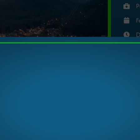
P
F
D
E
ilver Waves, Georgia!
experiencia única en Work and Travel,
Tybee Island, Geor
ciado de Ventas)
en Silver Waves
, no solo trabajarás en
én disfrutarás de playas paradisíacas, eventos culturales