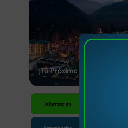
¡Tu Próxima Aventura en S
Información
Si buscas una 
Associate
(Aso
sino que tambi
Experiencias