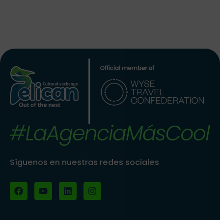
Síguenos en nuestras redes sociales
F
Y
L
I
a
o
i
n
c
u
n
s
e
t
k
t