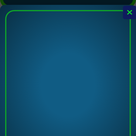
Información
¡Embárcate en una experiencia inolvidable con nuestro
programa
Work and Travel
en
Tybee Island, Georgia
! Como
Sales Associate
en
Funky Fish
, una vibrante tienda local,
tendrás la oportunidad de desarrollar tus habilidades en
ventas mientras disfrutas de la hospitalidad sureña.
Este programa no solo te brinda una valiosa experiencia
laboral, sino que también te sumerge en la cultura y estilo de
vida únicos de Tybee Island. Desde eventos locales hasta
maravillas naturales, cada día ofrece una nueva oportunidad