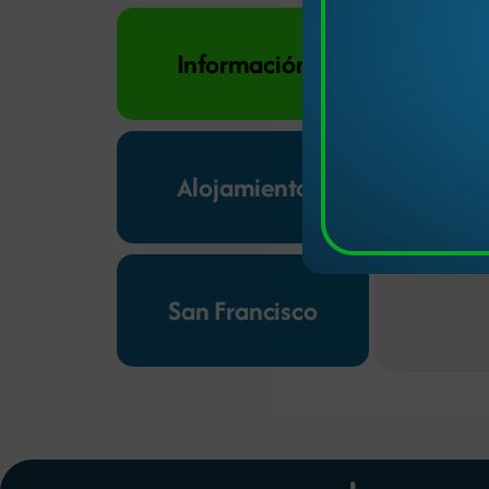
Un Viaje Ga
Información
Sorrel te i
sabores ita
frescos, or
Alojamiento
excelencia
San Francisco