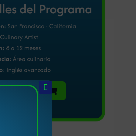
lles del Programa
ón:
San Francisco - California
Culinary Artist
n:
8 a 12 meses
ncia:
Área culinaria
to
: Inglés avanzado
Adquirir Cupo