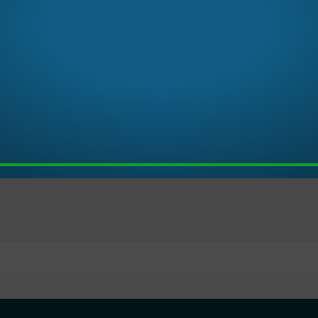
stronómico en el Corazón de San Francisco
nvita a disfrutar de una experiencia culinaria única, fusionando
lianos. Con un fuerte compromiso por la calidad, este restaur
gánicos y de origen local, seleccionados de los mejores mercado
 ha sido reconocida con una
estrella Michelin en California c