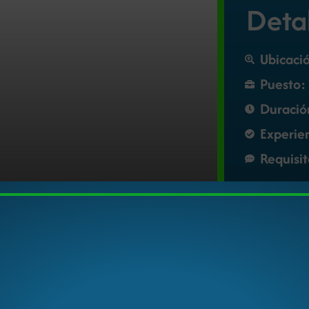
Deta
Ubicaci
Puesto:
Duració
Experie
Requisi
rel Restaurant